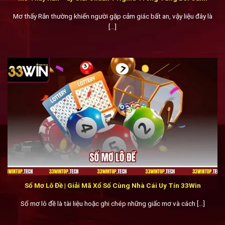
Mơ thấy Rắn thường khiến người gặp cảm giác bất an, vậy liệu đây là
[...]
Sổ Mơ Lô Đề | Giải Mã Xổ Số Cùng Nhà Cái Uy Tín 33Win
Sổ mơ lô đề là tài liệu hoặc ghi chép những giấc mơ và cách [...]