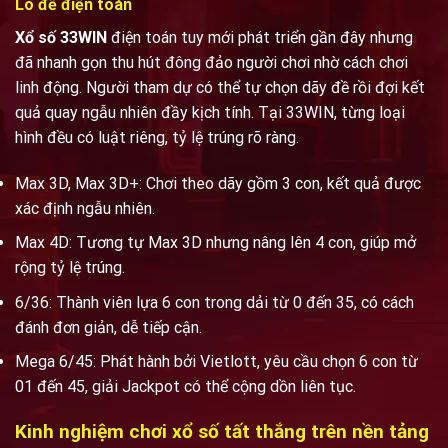
Lô đề điện toán
Xổ số 33WIN
điện toán tuy mới phát triển gần đây nhưng
đã nhanh gọn thu hút đông đảo người chơi nhờ cách chơi
linh động. Người tham dự có thể tự chọn dãy đề rồi đợi kết
quả quay ngẫu nhiên đầy kịch tính. Tại 33WIN, từng loại
hình đều có luật riêng, tỷ lệ trúng rõ ràng.
Max 3D, Max 3D+: Chơi theo dãy gồm 3 con, kết quả được
xác định ngẫu nhiên.
Max 4D: Tương tự Max 3D nhưng nâng lên 4 con, giúp mở
rộng tỷ lệ trúng.
6/36: Thành viên lựa 6 con trong dải từ 0 đến 35, có cách
đánh đơn giản, dễ tiếp cận.
Mega 6/45: Phát hành bởi Vietlott, yêu cầu chọn 6 con từ
01 đến 45, giải Jackpot có thể cộng dồn liên tục.
Kinh nghiệm chơi xổ số tất thắng trên nền tảng