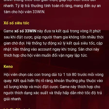
nhanh. Tỷ lệ trả thưởng tính toán rõ ràng, mang đến sự an
tâm cho hội viên 33WIN.
Xổ số siêu tốc
Game
xổ số 33WIN
này đưa ra kết quả trong vòng ít phút
sau khi đặt cược, giúp người tham gia không tốn nhiều thời
gian chờ đợi. Hệ thống tự động xử lý kết quả siêu tốc, cập
nhật tiền thắng vào account ngay khi trúng. Sân chơi này
thích hợp cho hội viên muốn đổi vận ngay lập tức.
Keno
Hội viên chọn các con trong dải từ 1 tới 80 trước mỗi vòng
quay. Kết quả hiển thị rõ ràng, khoản thưởng phụ thuộc vào
số lượng khớp và mức đặt cược. Game này thích hợp cho
người thích dạng xác suất và thấy hấp dẫn nhờ tốc độ trả
giải nhanh.