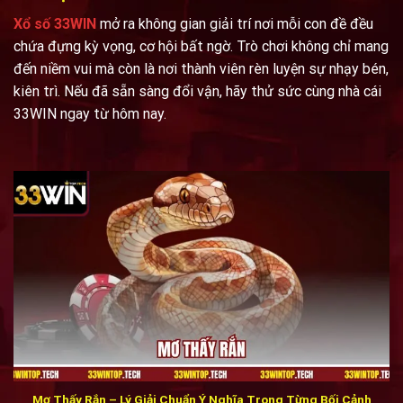
Xổ số 33WIN
mở ra không gian giải trí nơi mỗi con đề đều
chứa đựng kỳ vọng, cơ hội bất ngờ. Trò chơi không chỉ mang
đến niềm vui mà còn là nơi thành viên rèn luyện sự nhạy bén,
kiên trì. Nếu đã sẵn sàng đổi vận, hãy thử sức cùng nhà cái
33WIN ngay từ hôm nay.
Mơ Thấy Rắn – Lý Giải Chuẩn Ý Nghĩa Trong Từng Bối Cảnh