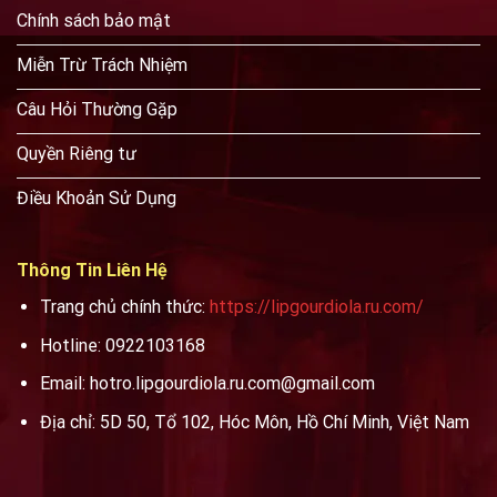
Chính sách bảo mật
Miễn Trừ Trách Nhiệm
Câu Hỏi Thường Gặp
Quyền Riêng tư
Điều Khoản Sử Dụng
Thông Tin Liên Hệ
Trang chủ chính thức:
https://lipgourdiola.ru.com/
Hotline: 0922103168
Email:
hotro.lipgourdiola.ru.com@gmail.com
Địa chỉ: 5D 50, Tổ 102, Hóc Môn, Hồ Chí Minh, Việt Nam