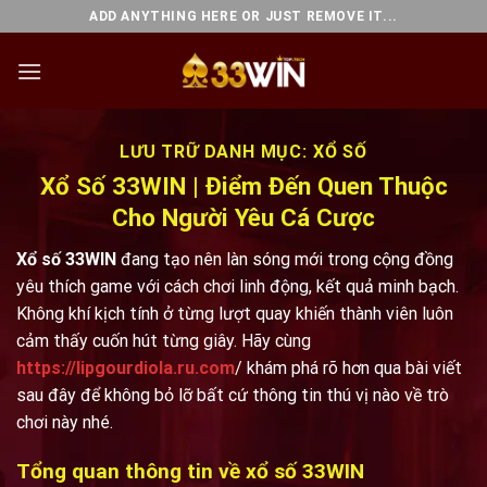
Bỏ
ADD ANYTHING HERE OR JUST REMOVE IT...
qua
nội
dung
LƯU TRỮ DANH MỤC:
XỔ SỐ
Xổ Số 33WIN | Điểm Đến Quen Thuộc
Cho Người Yêu Cá Cược
Xổ số 33WIN
đang tạo nên làn sóng mới trong cộng đồng
yêu thích game với cách chơi linh động, kết quả minh bạch.
Không khí kịch tính ở từng lượt quay khiến thành viên luôn
cảm thấy cuốn hút từng giây. Hãy cùng
https://lipgourdiola.ru.com
/ khám phá rõ hơn qua bài viết
sau đây để không bỏ lỡ bất cứ thông tin thú vị nào về trò
chơi này nhé.
Tổng quan thông tin về xổ số 33WIN