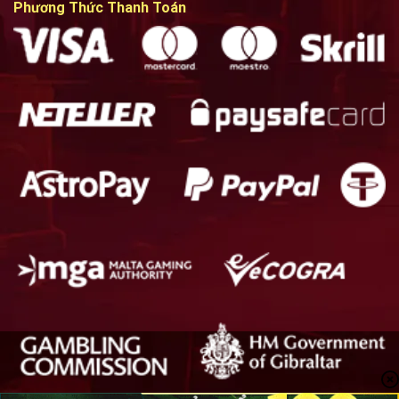
Phương Thức Thanh Toán