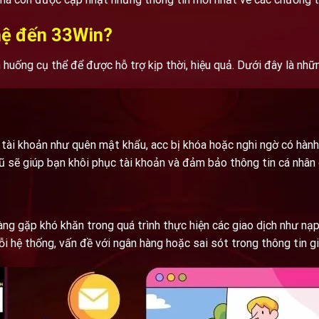
 hệ đến 33Win?
huống cụ thể để được hỗ trợ kịp thời, hiệu quả. Dưới đây là nhữ
tài khoản như quên mật khẩu, acc bị khóa hoặc nghi ngờ có hành 
gũ sẽ giúp bạn khôi phục tài khoản và đảm bảo thông tin cá nhân
àng gặp khó khăn trong quá trình thực hiện các giao dịch như nạp 
i hệ thống, vấn đề với ngân hàng hoặc sai sót trong thông tin gi