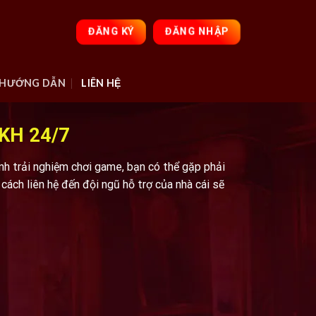
ĐĂNG KÝ
ĐĂNG NHẬP
HƯỚNG DẪN
LIÊN HỆ
SKH 24/7
ình trải nghiệm chơi game, bạn có thể gặp phải
 cách liên hệ đến đội ngũ hỗ trợ của nhà cái sẽ