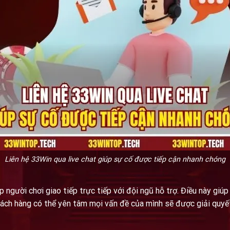
Liên hệ 33Win qua live chat giúp sự cố được tiếp cận nhanh chóng
p người chơi giao tiếp trực tiếp với đội ngũ hỗ trợ. Điều này gi
hách hàng có thể yên tâm mọi vấn đề của mình sẽ được giải quyết