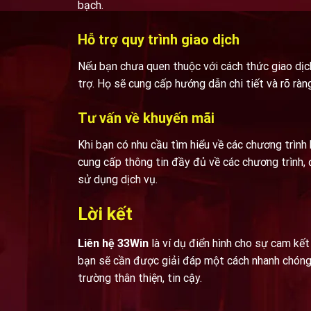
bạch.
Hỗ trợ quy trình giao dịch
Nếu bạn chưa quen thuộc với cách thức giao dịc
trợ. Họ sẽ cung cấp hướng dẫn chi tiết và rõ ràn
Tư vấn về khuyến mãi
Khi bạn có nhu cầu tìm hiểu về các chương trình
cung cấp thông tin đầy đủ về các chương trình, 
sử dụng dịch vụ.
Lời kết
Liên hệ 33Win
là ví dụ điển hình cho sự cam kết
bạn sẽ cần được giải đáp một cách nhanh chóng và
trường thân thiện, tin cậy.