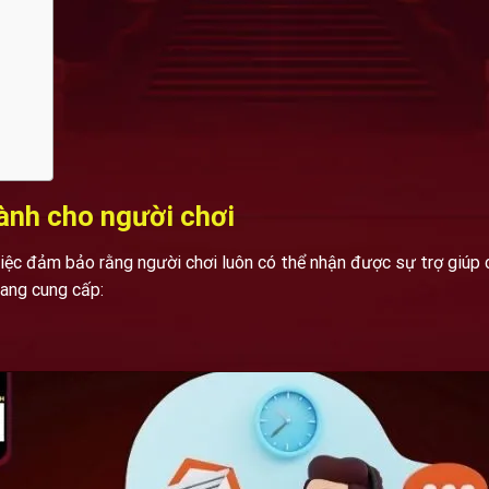
ành cho người chơi
việc đảm bảo rằng người chơi luôn có thể nhận được sự trợ giúp c
đang cung cấp: