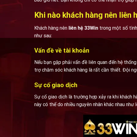
Khi nào khách hàng nên liên
Khách hàng nên
liên hệ 33Win
trong một số tình 
như sau:
Vấn đề về tài khoản
Nếu bạn gặp phải vấn đề liên quan đến hệ thống 
trợ chăm sóc khách hàng là rất cần thiết. Đội n
Sự cố giao dịch
Sự cố giao dịch là trường hợp xảy ra khi khách h
này có thể do nhiều nguyên nhân khác nhau như lỗ