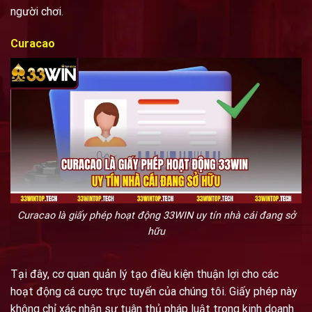
người chơi.
Curacao
Curacao là giấy phép hoạt động 33WIN uy tín nhà cái đang sở
hữu
Tại đây, cơ quan quản lý tạo điều kiện thuận lợi cho các
hoạt động cá cược trực tuyến của chúng tôi. Giấy phép này
không chỉ xác nhận sự tuân thủ pháp luật trong kinh doanh