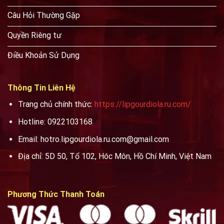
Câu Hỏi Thường Gặp
Quyền Riêng tư
Điều Khoản Sử Dụng
Thông Tin Liên Hệ
Trang chủ chính thức:
https://lipgourdiola.ru.com/
Hotline: 0922103168
Email:
hotro.lipgourdiola.ru.com@gmail.com
Địa chỉ: 5D 50, Tổ 102, Hóc Môn, Hồ Chí Minh, Việt Nam
Phương Thức Thanh Toán