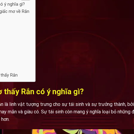
 ý nghĩa gì?
 giấc mơ về Rắn
 thấy Rắn
 thấy Rắn có ý nghĩa gì?
 là linh vật tượng trưng cho sự tái sinh và sự trưởng thành, bởi
ay mắn và giàu có. Sự tái sinh còn mang ý nghĩa loại bỏ những đ
 hơn.