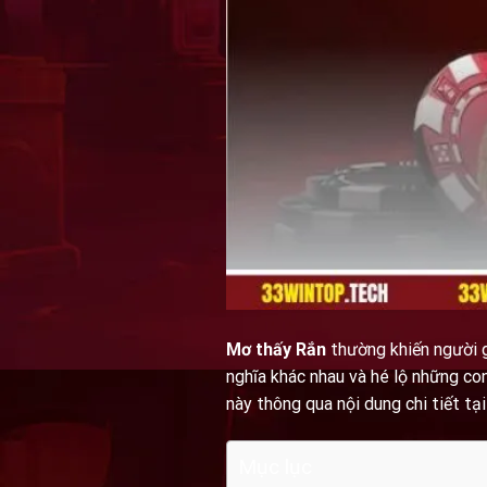
Mơ thấy Rắn
thường khiến người g
nghĩa khác nhau và hé lộ những con
này thông qua nội dung chi tiết t
Mục lục