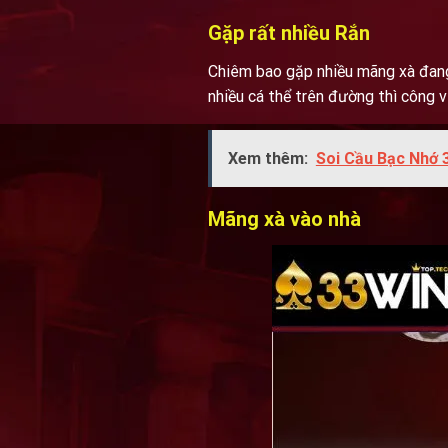
Gặp rất nhiều Rắn
Chiêm bao gặp nhiều mãng xà đang 
nhiều cá thể trên đường thì công v
Xem thêm:
Soi Cầu Bạc Nhớ 
Mãng xà vào nhà