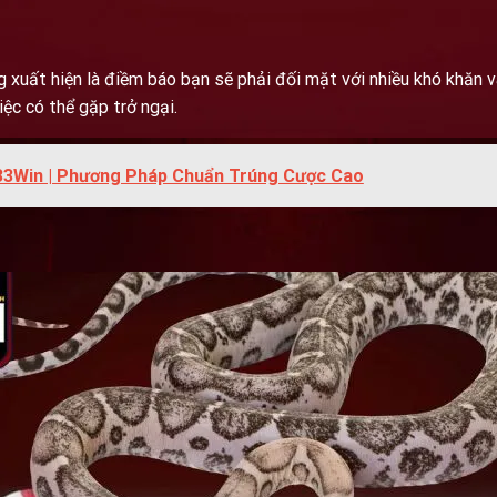
xuất hiện là điềm báo bạn sẽ phải đối mặt với nhiều khó khăn v
iệc có thể gặp trở ngại.
33Win | Phương Pháp Chuẩn Trúng Cược Cao