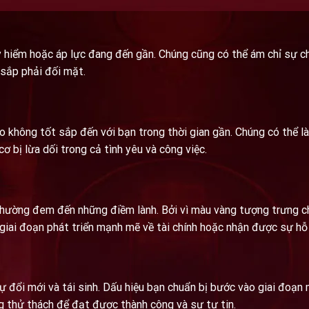
 hiểm hoặc áp lực đang đến gần. Chúng cũng có thể ám chỉ sự c
 sắp phải đối mặt.
o không tốt sắp đến với bạn trong thời gian gần. Chúng có thể là
ơ bị lừa dối trong cả tình yêu và công việc.
hường đem đến những điềm lành. Bởi vì màu vàng tượng trưng cho
iai đoạn phát triển mạnh mẽ về tài chính hoặc nhận được sự hỗ t
sự đổi mới và tái sinh. Dấu hiệu bạn chuẩn bị bước vào giai đoạn
 thử thách để đạt được thành công và sự tự tin.