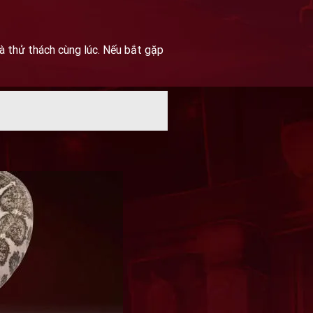
à thử thách cùng lúc. Nếu bắt gặp