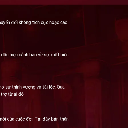
huyển đổi không tích cực hoặc các
 dấu hiệu cảnh báo về sự xuất hiện
 sự thịnh vượng và tài lộc. Qua
rợ từ ai đó.
 mới của cuộc đời. Tại đây bản thân