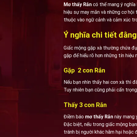
Mơ thấy Rắn
có thể mang ý nghĩa
hiệu sự may mắn và những cơ hội tố
thuộc vào ngữ cảnh và cảm xúc tr
Ý nghĩa chi tiết đằn
Giấc mộng gặp xà thường chứa đựn
gặp để hiểu rõ hơn những tín hiệu 
Gặp 2 con Rắn
Nếu bạn nhìn thấy hai con xà thì 
Tuy nhiên bạn cũng phải cẩn trọng
Thấy 3 con Rắn
Điềm báo
mơ thấy Rắn
này mang ý 
Đặc biệt, nếu trong giấc mộng bạn 
tránh bị người khác hãm hại hoặc 