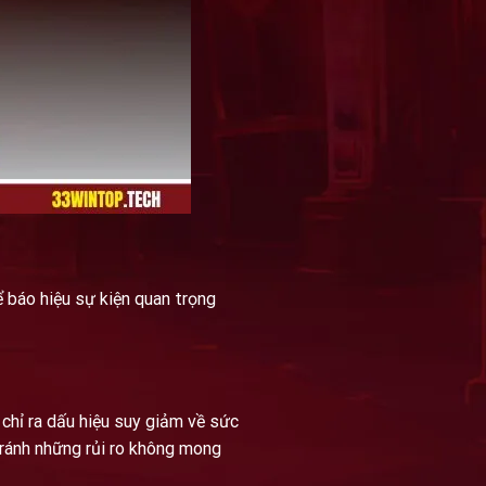
ể báo hiệu sự kiện quan trọng
chỉ ra dấu hiệu suy giảm về sức
tránh những rủi ro không mong