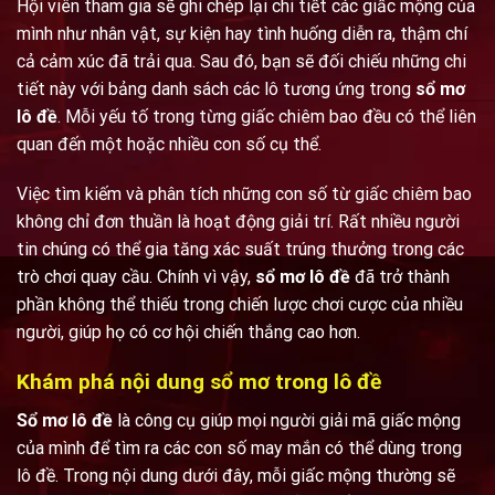
Hội viên tham gia sẽ ghi chép lại chi tiết các giấc mộng của
mình như nhân vật, sự kiện hay tình huống diễn ra, thậm chí
cả cảm xúc đã trải qua. Sau đó, bạn sẽ đối chiếu những chi
tiết này với bảng danh sách các lô tương ứng trong
sổ mơ
lô đề
. Mỗi yếu tố trong từng giấc chiêm bao đều có thể liên
quan đến một hoặc nhiều con số cụ thể.
Việc tìm kiếm và phân tích những con số từ giấc chiêm bao
không chỉ đơn thuần là hoạt động giải trí. Rất nhiều người
tin chúng có thể gia tăng xác suất trúng thưởng trong các
trò chơi quay cầu. Chính vì vậy,
sổ mơ lô đề
đã trở thành
phần không thể thiếu trong chiến lược chơi cược của nhiều
người, giúp họ có cơ hội chiến thắng cao hơn.
Khám phá nội dung sổ mơ trong lô đề
Sổ mơ lô đề
là công cụ giúp mọi người giải mã giấc mộng
của mình để tìm ra các con số may mắn có thể dùng trong
lô đề. Trong nội dung dưới đây, mỗi giấc mộng thường sẽ