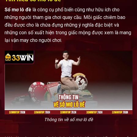
Sổ mơ lô đề
là công cụ phổ biến cũng như hữu ích cho
những người tham gia chơi quay cầu. Mỗi giấc chiêm bao
đều được cho là chứa đựng những ý nghĩa đặc biệt và
những con số xuất hiện trong giấc mộng được xem là mang
lại vận may cho người chơi.
Thông tin về sổ mơ lô đề