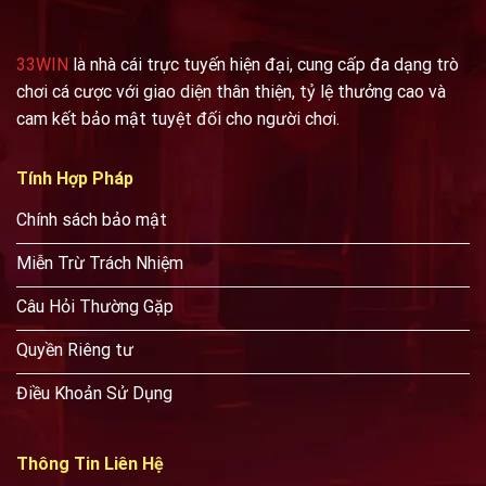
33WIN
là nhà cái trực tuyến hiện đại, cung cấp đa dạng trò
chơi cá cược với giao diện thân thiện, tỷ lệ thưởng cao và
cam kết bảo mật tuyệt đối cho người chơi.
Tính Hợp Pháp
Chính sách bảo mật
Miễn Trừ Trách Nhiệm
Câu Hỏi Thường Gặp
Quyền Riêng tư
Điều Khoản Sử Dụng
Thông Tin Liên Hệ