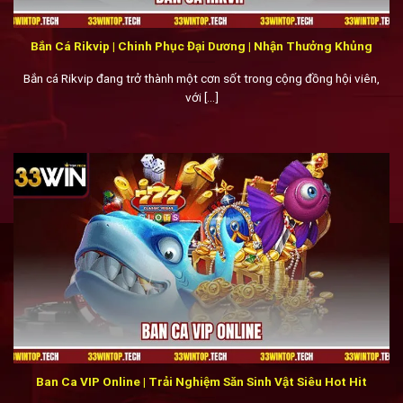
Bắn Cá Rikvip | Chinh Phục Đại Dương | Nhận Thưởng Khủng
Bắn cá Rikvip đang trở thành một cơn sốt trong cộng đồng hội viên,
với [...]
Ban Ca VIP Online | Trải Nghiệm Săn Sinh Vật Siêu Hot Hit