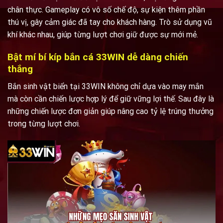
chân thực. Gameplay có vô số chế độ, sự kiện thêm phần
thú vị, gây cảm giác đã tay cho khách hàng. Trò sử dụng vũ
khí khác nhau, giúp từng lượt chơi giữ được sự mới mẻ.
Bật mí bí kíp bắn cá 33WIN dễ dàng chiến
thắng
Bắn sinh vật biển tại 33WIN không chỉ dựa vào may mắn
mà còn cần chiến lược hợp lý để giữ vững lợi thế. Sau đây là
những chiến lược đơn giản giúp nâng cao tỷ lệ trúng thưởng
trong từng lượt chơi.