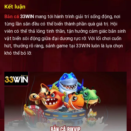
Kết luận
Bắn cá
33WIN
mang tới hành trình giải trí sống động, nơi
từng lần săn đều có thể biến thành phần quà giá trị. Hội
viên có thể thả lỏng tinh thần, tận hưởng cảm giác bắn sinh
vật biển sôi động giữa đại dương rực rỡ. Với lối chơi cuốn
hút, thưởng rõ ràng, sảnh game tại 33WIN luôn là lựa chọn
khó thể bỏ lỡ.