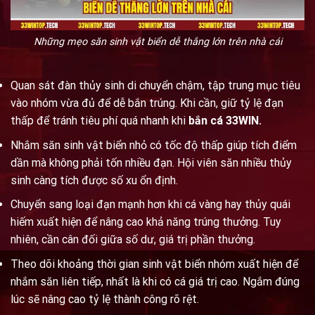
Những mẹo săn sinh vật biển dễ thắng lớn trên nhà cái
Quan sát đàn thủy sinh di chuyển chậm, tập trung mục tiêu
vào nhóm vừa đủ để dễ bắn trúng. Khi cần, giữ tỷ lệ đạn
thấp để tránh tiêu phí quá nhanh khi
bắn cá 33WIN.
Nhắm săn sinh vật biển nhỏ có tốc độ thấp giúp tích điểm
dần mà không phải tốn nhiều đạn. Hội viên săn nhiều thủy
sinh càng tích được số xu ổn định.
Chuyển sang loại đạn mạnh hơn khi cá vàng hay thủy quái
hiếm xuất hiện để nâng cao khả năng trúng thưởng. Tuy
nhiên, cần cân đối giữa số dư, giá trị phần thưởng.
Theo dõi khoảng thời gian sinh vật biển nhóm xuất hiện để
nhắm săn liên tiếp, nhất là khi có cá giá trị cao. Ngắm đúng
lúc sẽ nâng cao tỷ lệ thành công rõ rệt.