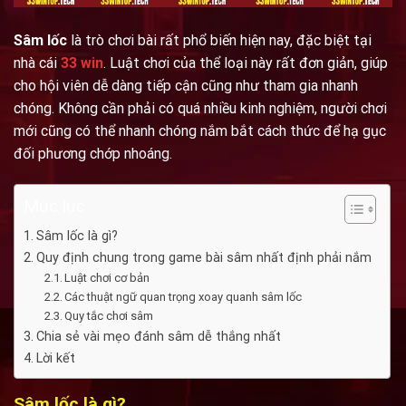
Sâm lốc
là trò chơi bài rất phổ biến hiện nay, đặc biệt tại
nhà cái
33 win
. Luật chơi của thể loại này rất đơn giản, giúp
cho hội viên dễ dàng tiếp cận cũng như tham gia nhanh
chóng. Không cần phải có quá nhiều kinh nghiệm, người chơi
mới cũng có thể nhanh chóng nắm bắt cách thức để hạ gục
đối phương chớp nhoáng.
Mục lục
Sâm lốc là gì?
Quy định chung trong game bài sâm nhất định phải nắm
Luật chơi cơ bản
Các thuật ngữ quan trọng xoay quanh sâm lốc
Quy tắc chơi sâm
Chia sẻ vài mẹo đánh sâm dễ thắng nhất
Lời kết
Sâm lốc là gì?