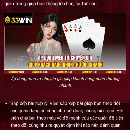
quan trọng giúp bạn thắng lớn hơn, cụ thể như:
Áp dụng mẹo từ chuyên gia giúp khách hàng nhận thưởng
nhanh
Sắp xếp bài hợp lý: Việc sắp xếp bài giúp bạn theo dõi
các quân đang có cũng như sử dụng chúng hiệu quả. Hội
viên chia bài theo màu và độ mạnh của các quân để tiện
theo dõi cũng như ra quyết định khi nào nên đánh quân