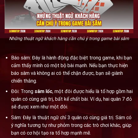
Những thuật ngữ khách hàng cần chú ý trong game bài sâm
Báo sâm: Đây là hành động đặc biệt trong game, khi bạn
cảm thấy mình có một bộ bài mạnh. Nếu bạn thực hiện
báo sâm và không ai có thể chặn được, bạn sẽ giành
chiến thắng.
Đôi: Trong
sâm lốc
, một đôi được hiểu là tổ hợp gồm hai
quân có cùng giá trị, bất kể chất bài. Ví dụ, hai quân 7 đỏ
sẽ được xem như một đôi.
Sám: Đây là thuật ngữ chỉ 3 quân có cùng giá trị. Sám có
ý nghĩa tương tự như phỏm trong các trò chơi khác, giúp
bạn có cơ hội tạo ra tổ hợp mạnh mẽ.