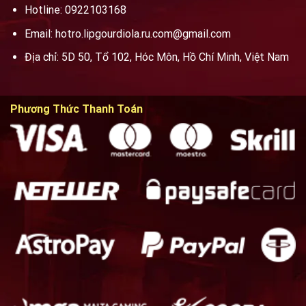
Hotline: 0922103168
Email:
hotro.lipgourdiola.ru.com@gmail.com
Địa chỉ: 5D 50, Tổ 102, Hóc Môn, Hồ Chí Minh, Việt Nam
Phương Thức Thanh Toán