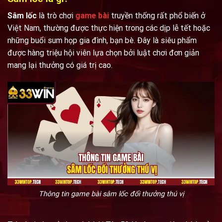
Sâm lốc
là trò chơi
game bài
truyền thống rất phổ biến ở
Việt Nam, thường được thực hiện trong các dịp lễ tết hoặc
những buổi sum họp gia đình, bạn bè. Đây là siêu phẩm
được hàng triệu hội viên lựa chọn bởi luật chơi đơn giản
mang lại thưởng có giá trị cao.
Thông tin game bài sâm lốc đổi thưởng thú vị