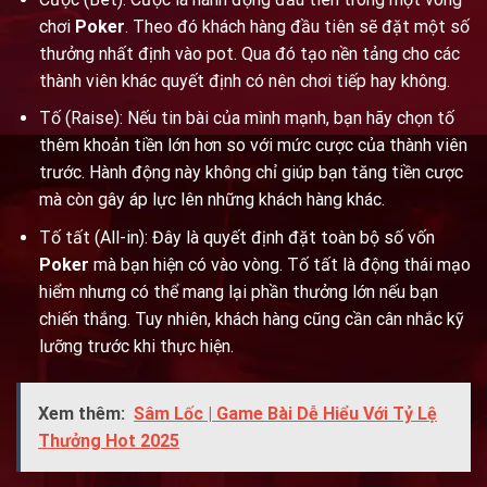
chơi
Poker
. Theo đó khách hàng đầu tiên sẽ đặt một số
thưởng nhất định vào pot. Qua đó tạo nền tảng cho các
thành viên khác quyết định có nên chơi tiếp hay không.
Tố (Raise): Nếu tin bài của mình mạnh, bạn hãy chọn tố
thêm khoản tiền lớn hơn so với mức cược của thành viên
trước. Hành động này không chỉ giúp bạn tăng tiền cược
mà còn gây áp lực lên những khách hàng khác.
Tố tất (All-in): Đây là quyết định đặt toàn bộ số vốn
Poker
mà bạn hiện có vào vòng. Tố tất là động thái mạo
hiểm nhưng có thể mang lại phần thưởng lớn nếu bạn
chiến thắng. Tuy nhiên, khách hàng cũng cần cân nhắc kỹ
lưỡng trước khi thực hiện.
Xem thêm:
Sâm Lốc | Game Bài Dễ Hiểu Với Tỷ Lệ
Thưởng Hot 2025