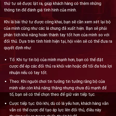
thứ tư sẽ được lật ra, giúp khách hàng có thêm những
thông tin để đánh giá tình hình của mình.
Khi lá bài thứ tư được công khai, bạn sẽ cần xem xét lại bộ
của mình cũng như các lá chung đã xuất hiện. Bạn sẽ phải
phân tích khả năng hoàn thành tay tốt hơn của mình so với
đối thủ. Dựa trên tình hình hiện tại, hội viên sẽ có thể đưa ra
quyết định như:
Tố: Khi tự tin bộ của mình mạnh hơn, bạn có thể đặt
cược để ép các đối thủ ra khỏi ván hoặc để tối đa hóa lợi
nhuận nếu có tay tốt.
Theo: Khi người chơi tin tưởng tin tưởng rằng bộ của
mình vẫn còn khả năng thắng nhưng chưa đủ mạnh để
tố, bạn sẽ có thể chọn theo để giữ ván tiếp tục.
Cược tiếp tục: Đôi khi, dù có lá yếu hơn, khách hàng vẫn
vẫn có thể cược để tạo áp lực lên đối thủ, điều này