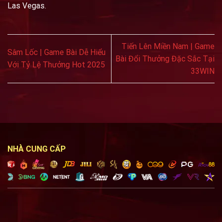
Las Vegas.
Tiến Lên Miền Nam | Game
Sâm Lốc | Game Bài Dễ Hiểu
Bài Đổi Thưởng Đặc Sắc Tại
Với Tỷ Lệ Thưởng Hot 2025
33WIN
NHÀ CUNG CẤP