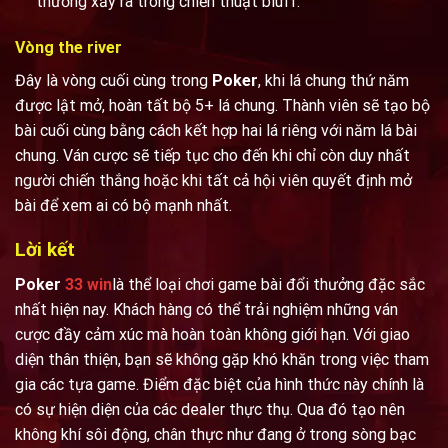
thường xảy ra trong chiến thuật bluff.
Vòng the river
Đây là vòng cuối cùng trong
Poker
, khi lá chung thứ năm
được lật mở, hoàn tất bộ 5+ lá chung. Thành viên sẽ tạo bộ
bài cuối cùng bằng cách kết hợp hai lá riêng với năm lá bài
chung. Ván cược sẽ tiếp tục cho đến khi chỉ còn duy nhất
người chiến thắng hoặc khi tất cả hội viên quyết định mở
bài để xem ai có bộ mạnh nhất.
Lời kết
Poker
33 win
là thể loại chơi game bài đổi thưởng đặc sắc
nhất hiện nay. Khách hàng có thể trải nghiệm những ván
cược đầy cảm xúc mà hoàn toàn không giới hạn. Với giao
diện thân thiện, bạn sẽ không gặp khó khăn trong việc tham
gia các tựa game. Điểm đặc biệt của hình thức này chính là
có sự hiện diện của các dealer thực thụ. Qua đó tạo nên
không khí sôi động, chân thực như đang ở trong sòng bạc