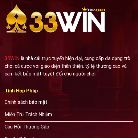
33WIN
là nhà cái trực tuyến hiện đại, cung cấp đa dạng trò
chơi cá cược với giao diện thân thiện, tỷ lệ thưởng cao và
cam kết bảo mật tuyệt đối cho người chơi.
Tính Hợp Pháp
Chính sách bảo mật
Miễn Trừ Trách Nhiệm
Câu Hỏi Thường Gặp