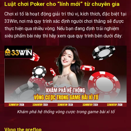
Luật chơi Poker cho “lính mới” từ chuyên gia
Chơi xì tố là hoạt động giải trí thú vị, kích thích, đặc biệt tại
33Win, nơi mà quy trình xác định người chơi thắng sẽ được
thực hiện qua nhiều vòng. Nếu bạn đang định trải nghiệm
siêu phẩm bài này thì hãy xem qua quy trình bên dưới đây:
Khám phá hệ thống vòng cược trong game bài xì tố
Vòng the preflop