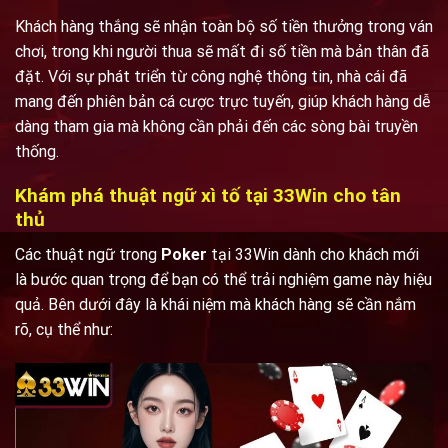
Khách hàng thắng sẽ nhận toàn bộ số tiền thưởng trong ván
chơi, trong khi người thua sẽ mất đi số tiền mà bản thân đã
đặt. Với sự phát triển từ công nghệ thông tin, nhà cái đã
mang đến phiên bản cá cược trực tuyến, giúp khách hàng dễ
dàng tham gia mà không cần phải đến các sòng bài truyền
thống.
Khám phá thuật ngữ xì tố tại 33Win cho tân
thủ
Các thuật ngữ trong
Poker
tại 33Win dành cho khách mới
là bước quan trọng để bạn có thể trải nghiệm game này hiệu
quả. Bên dưới đây là khái niệm mà khách hàng sẽ cần nắm
rõ, cụ thể như: