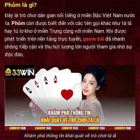
Phỏm là gì?
Đây là trò chơi dân gian nổi tiếng ở miền Bắc Việt Nam nước
ta.
Phỏm
còn được biết đến với các tên gọi khác như tá lả
hay tú lơ khơ ở miền Trung cùng với miền Nam. Khi được
phát triển trên nền tảng trực tuyến,
game bài
đã nhanh
chóng tiếp cận và thu hút lượng lớn người tham gia nhờ sự
độc đáo.
Khám phá thông tin khái quát về trò chơi tá lả