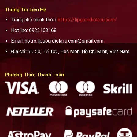
Thông Tin Liên Hệ
Trang chủ chính thức:
https://lipgourdiola.ru.com/
Hotline: 0922103168
Email:
hotro.lipgourdiola.ru.com@gmail.com
Địa chỉ: 5D 50, Tổ 102, Hóc Môn, Hồ Chí Minh, Việt Nam
Phương Thức Thanh Toán