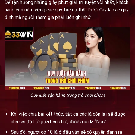
Để tận hưởng những giây phút giải trí tuyệt vời nhất, khách
hàng cần nắm vững các quy tắc cụ thể. Dưới đây là các quy
định mà người tham gia phải luôn ghi nhớ:
Quy luật vận hành trong trò chơi phỏm
Khi việc chia bài kết thúc, tất cả các lá còn lại sẽ được
nhà cái đặt ở giữa bàn chơi, được gọi là “Nọc”.
Sau đó, người có 10 lá ở đầu ván sẽ có quyền đánh ra