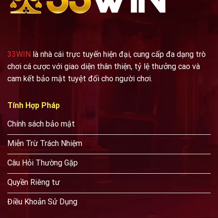
33WIN
là nhà cái trực tuyến hiện đại, cung cấp đa dạng trò
chơi cá cược với giao diện thân thiện, tỷ lệ thưởng cao và
cam kết bảo mật tuyệt đối cho người chơi.
Tính Hợp Pháp
Chính sách bảo mật
Miễn Trừ Trách Nhiệm
Câu Hỏi Thường Gặp
Quyền Riêng tư
Điều Khoản Sử Dụng