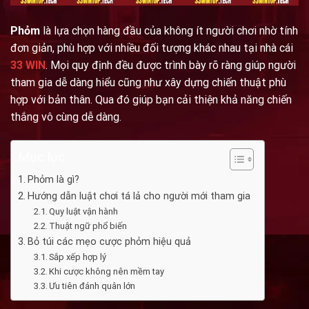
Phỏm
là lựa chọn hàng đầu của không ít người chơi nhờ tính
đơn giản, phù hợp với nhiều đối tượng khác nhau tại nhà cái
33 WIN
. Mọi quy định đều được trình bày rõ ràng giúp người
tham gia dễ dàng hiểu cũng như xây dựng chiến thuật phù
hợp với bản thân. Qua đó giúp bạn cải thiện khả năng chiến
thắng vô cùng dễ dàng.
Mục lục
Phỏm là gì?
Hướng dẫn luật chơi tá lả cho người mới tham gia
Quy luật vận hành
Thuật ngữ phổ biến
Bỏ túi các mẹo cược phỏm hiệu quả
Sắp xếp hợp lý
Khi cược không nên mềm tay
Ưu tiên đánh quân lớn