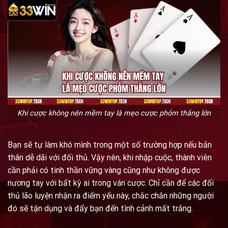
Khi cược không nên mềm tay là mẹo cược phỏm thắng lớn
Bạn sẽ tự làm khó mình trong một số trường hợp nếu bản
thân dễ dãi với đối thủ. Vậy nên, khi nhập cuộc, thành viên
cần phải có tinh thần vững vàng cũng như không được
nương tay với bất kỳ ai trong ván cược. Chỉ cần để các đối
thủ lão luyện nhận ra điểm yếu này, chắc chắn những người
đó sẽ tận dụng và đẩy bạn đến tình cảnh mất trắng.