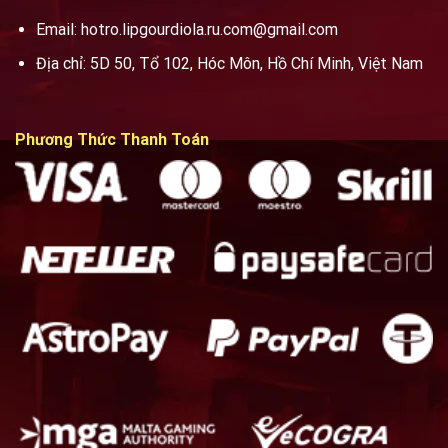
Email:
hotro.lipgourdiola.ru.com@gmail.com
Địa chỉ: 5D 50, Tổ 102, Hóc Môn, Hồ Chí Minh, Việt Nam
Phương Thức Thanh Toán