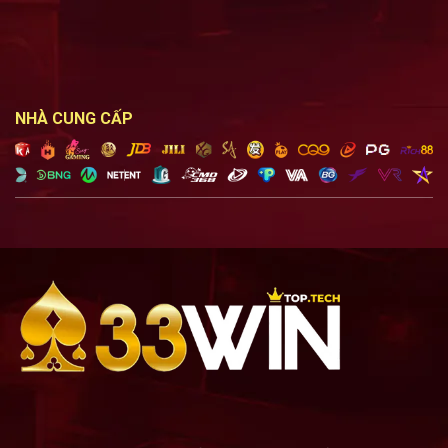
NHÀ CUNG CẤP