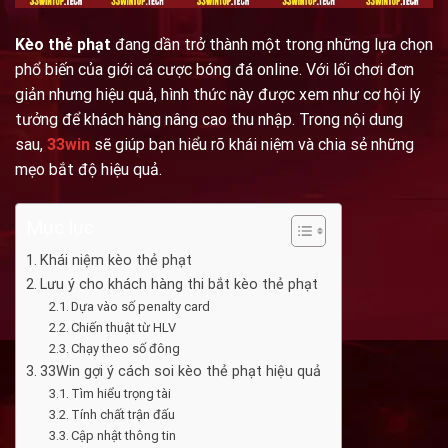
Kèo thẻ phạt
đang dần trở thành một trong những lựa chọn
phổ biến của giới cá cược bóng đá online. Với lối chơi đơn
giản nhưng hiệu quả, hình thức này được xem như cơ hội lý
tưởng để khách hàng nâng cao thu nhập. Trong nội dung
sau,
33win
sẽ giúp bạn hiểu rõ khái niệm và chia sẻ những
mẹo bắt độ hiệu quả.
Mục lục
Khái niệm kèo thẻ phạt
Lưu ý cho khách hàng thi bắt kèo thẻ phạt
Dựa vào số penalty card
Chiến thuật từ HLV
Chạy theo số đông
33Win gợi ý cách soi kèo thẻ phạt hiệu quả
Tìm hiểu trọng tài
Tính chất trận đấu
Cập nhật thông tin