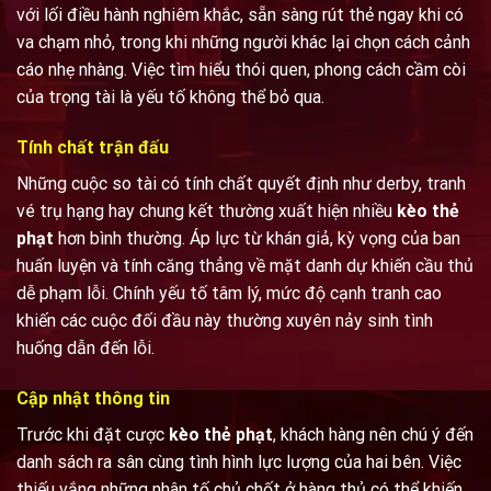
với lối điều hành nghiêm khắc, sẵn sàng rút thẻ ngay khi có
va chạm nhỏ, trong khi những người khác lại chọn cách cảnh
cáo nhẹ nhàng. Việc tìm hiểu thói quen, phong cách cầm còi
của trọng tài là yếu tố không thể bỏ qua.
Tính chất trận đấu
Những cuộc so tài có tính chất quyết định như derby, tranh
vé trụ hạng hay chung kết thường xuất hiện nhiều
kèo thẻ
phạt
hơn bình thường. Áp lực từ khán giả, kỳ vọng của ban
huấn luyện và tính căng thẳng về mặt danh dự khiến cầu thủ
dễ phạm lỗi. Chính yếu tố tâm lý, mức độ cạnh tranh cao
khiến các cuộc đối đầu này thường xuyên nảy sinh tình
huống dẫn đến lỗi.
Cập nhật thông tin
Trước khi đặt cược
kèo thẻ phạt
, khách hàng nên chú ý đến
danh sách ra sân cùng tình hình lực lượng của hai bên. Việc
thiếu vắng những nhân tố chủ chốt ở hàng thủ có thể khiến